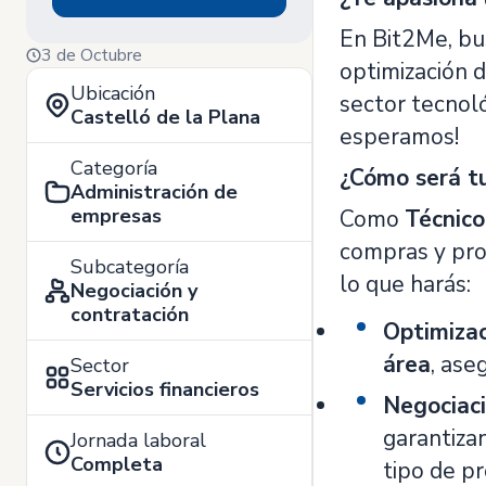
En Bit2Me, bu
3 de Octubre
optimización d
Ubicación
sector tecnoló
Castelló de la Plana
esperamos!
Categoría
¿Cómo será tu
Administración de
empresas
Como
Técnic
compras y prov
Subcategoría
lo que harás:
Negociación y
contratación
Optimizac
área
, ase
Sector
Servicios financieros
Negociaci
garantiza
Jornada laboral
Completa
tipo de pr