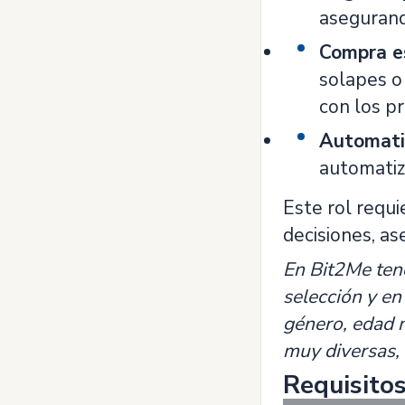
asegurando
Compra es
solapes o
con los p
Automatiz
automatiz
Este rol requi
decisiones, as
En Bit2Me ten
selección y en
género, edad n
muy diversas, 
Requisito