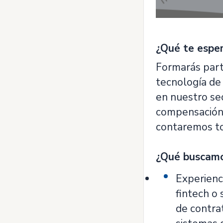
¿Qué te esper
Formarás parte
tecnología de 
en nuestro se
compensación 
contaremos to
¿Qué buscamo
Experienc
fintech o 
de contra