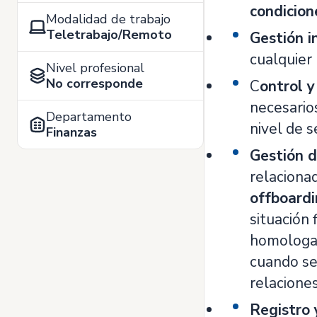
condicion
Modalidad de trabajo
Teletrabajo/Remoto
Gestión i
cualquier
Nivel profesional
No corresponde
C
ontrol y
necesario
Departamento
nivel de s
Finanzas
Gestión d
relaciona
offboard
situación 
homologac
cuando se
relaciones
Registro