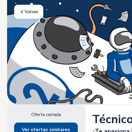
Volver
Oferta cerrada
Técnic
Ver ofertas similares
¿Te apasiona 